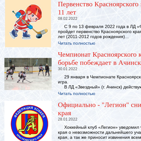
Первенство Красноярского 
11 лет
08.02.2022
С 9 по 13 февраля 2022 года в ЛД «
пройдет первенство Красноярского края
лет (2011-2012 годов рождения)...
Читать полностью
Чемпионат Красноярского к
борьбе побеждает в Ачинск
30.01.2022
29 января в Чемпионате Красноярско
игра.
В ЛД «Звездный» (г. Ачинск) действу
Читать полностью
Официально - "Легион" сн
края
28.01.2022
Хоккейный клуб «Легион» уведомил Ф
края о невозможности дальнейшего уча
края, а так же приносит извинения все