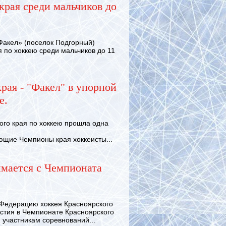
края среди мальчиков до
Факел» (поселок Подгорный)
 по хоккею среди мальчиков до 11
рая - "Факел" в упорной
е.
го края по хоккею прошла одна
ющие Чемпионы края хоккеисты...
имается с Чемпионата
едерацию хоккея Красноярского
стия в Чемпионате Красноярского
м участникам соревнований...