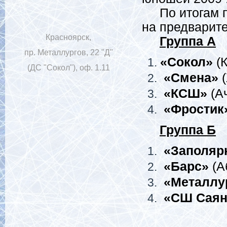
По итогам п
на предварите
Красноярск,
Группа А
пр. Металлургов, 22 "Д"
«Сокол»
(К
(ДС "Сокол"), оф. 1.11
«Смена»
(
«КСШ»
(А
«Фростик
Группа Б
«Заполяр
«Барс»
(А
«Металлу
«СШ Саян