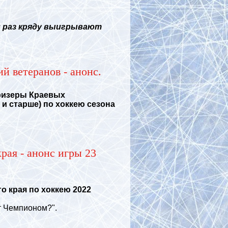
 раз кряду выигрывают
й ветеранов - анонс.
ризеры Краевых
 и старше) по хоккею сезона
рая - анонс игры 23
 края по хоккею 2022
т Чемпионом?".