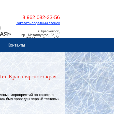
8 962 082-33-56
Заказать обратный звонок
Я
г. Красноярск,
РАЯ»
пр. Металлургов, 22 "Д"
(ДС "Сокол"), оф. 1.11
Контакты
иг Красноярского края -
вных мероприятий по хоккею в
ол» был проведен первый тестовый
..