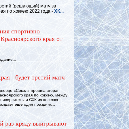
ретий (решающий) матч за
ая по хоккею 2022 года -
ХК...
ния спортивно-
Красноярского края от
дание...
рая - будет третий матч
ворце «Сокол» прошла вторая
сноярского края по хоккею, между
ниверситеты и СХК из поселка
ожидает еще один праздник...
й раз кряду выигрывают