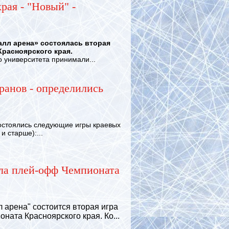
рая - "Новый" -
алл арена» состоялась вторая
расноярского края.
университета принимали...
ранов - определились
остоялись следующие игры краевых
и старше):...
ала плей-офф Чемпионата
 арена" состоится вторая игра
ната Красноярского края.
Ко...