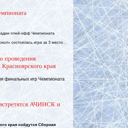
емпионата
адии плей-офф Чемпионата
л» состоялась игра за 3 место...
о проведения
 Красноярского края
ия финальных игр Чемпионата
 встретятся АЧИНСК и
го края сойдутся Сборная