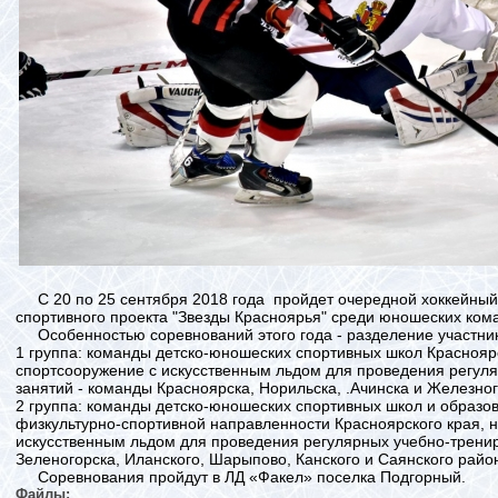
С 20 по 25 сентября 2018 года пройдет очередной хоккейный 
спортивного проекта "Звезды Красноярья" среди юношеских ком
Особенностью соревнований этого года - разделение участник
1 группа: команды детско-юношеских спортивных школ Красноя
спортсооружение с искусственным льдом для проведения регул
занятий - команды Красноярска, Норильска, .Ачинска и Железног
2 группа: команды детско-юношеских спортивных школ и образо
физкультурно-спортивной направленности Красноярского края,
искусственным льдом для проведения регулярных учебно-трени
Зеленогорска, Иланского, Шарыпово, Канского и Саянского райо
Соревнования пройдут в ЛД «Факел» поселка Подгорный.
Файлы: