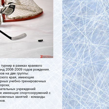
турнир в рамках краевого
анд 2008-2009 годов рождения.
ов на две группы:
рского края, имеющие
ярных учебно-тренировочных
орска;
вательных учреждений
 не имеющие спортсооружений с
ровочных занятий - команды
нов.