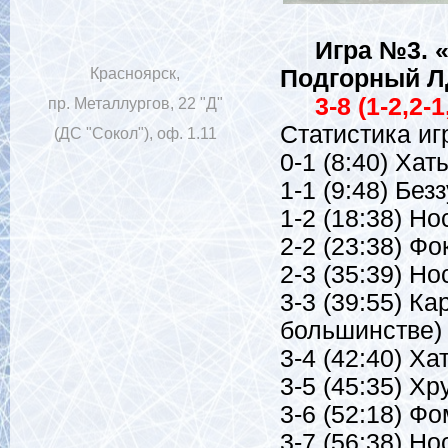
Игра №3. «Ф
Красноярск,
Подгорный ЛД
3-8 (1-2,2-1,
пр. Металлургов, 22 "Д"
Статистика иг
(ДС "Сокол"), оф. 1.11
0-1 (8:40) Хат
1-1 (9:48) Без
1-2 (18:38) Но
2-2 (23:38) Фо
2-3 (35:39) Но
3-3 (39:55) Ка
большинстве)
3-4 (42:40) Х
3-5 (45:35) Хр
3-6 (52:18) Фо
3-7 (56:38) Но