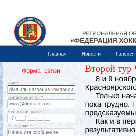
РЕГИОНАЛЬНАЯ О
«ФЕДЕРАЦИЯ ХОКК
Главная
Новости
Галерея
Второй тур 
Форма связи
8 и 9 ноября
Имя:
*
Красноярского
Только начал
Контактный e-mail:
*
пока трудно. 
предсказуемы
Контактный телефон:
Как и в перв
Сообщение:
*
результативно