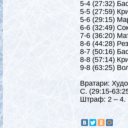
5-4 (27:32) Ба
5-5 (27:59) К
5-6 (29:15) М
6-6 (32:49) Со
7-6 (36:20) Ма
8-6 (44:28) Ре
8-7 (50:16) Ба
8-8 (57:14) К
9-8 (63:25) Во
Вратари: Худоб
С. (29:15-63:25
Штраф: 2 – 4.