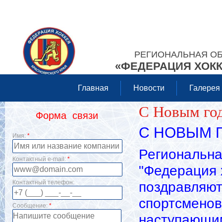
РЕГИОНАЛЬНАЯ О
«ФЕДЕРАЦИЯ ХОКК
Главная
Новости
Галерея
С Новым го
Форма связи
С НОВЫМ Г
Имя:
*
Региональна
Контактный e-mail:
*
"Федерация 
Контактный телефон:
поздравляют
спортсменов
Сообщение:
*
наступающи