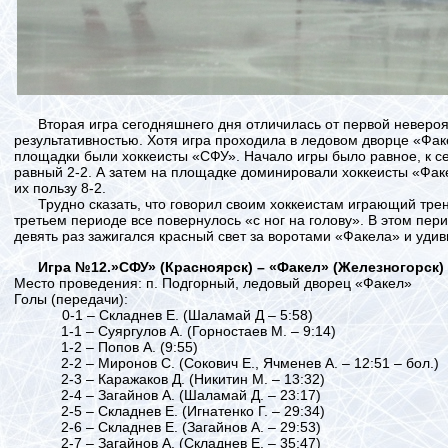
Вторая игра сегодняшнего дня отличилась от первой неверо
результативностью. Хотя игра проходила в ледовом дворце «Фа
площадки были хоккеисты «СФУ». Начало игры было равное, к с
равный 2-2. А затем на площадке доминировали хоккеисты «Факе
их пользу 8-2.
Трудно сказать, что говорил своим хоккеистам играющий трен
третьем периоде все повернулось «с ног на голову». В этом пер
девять раз зажигался красный свет за воротами «Факела» и уди
Игра №12.»СФУ» (Красноярск) – «Факел» (Железногорск)
Место проведения: п. Подгорный, ледовый дворец «Факел»
Голы (передачи):
0-1 – Складнев Е. (Шаламай Д – 5:58)
1-1 – Суяргулов А. (Горностаев М. – 9:14)
1-2 – Попов А. (9:55)
2-2 – Миронов С. (Сокович Е., Ячменев А. – 12:51 – бол.)
2-3 – Каражаков Д. (Никитин М. – 13:32)
2-4 – Загайнов А. (Шаламай Д. – 23:17)
2-5 – Складнев Е. (Игнатенко Г. – 29:34)
2-6 – Складнев Е. (Загайнов А. – 29:53)
2-7 – Загайнов А. (Складнев Е. – 35:47)