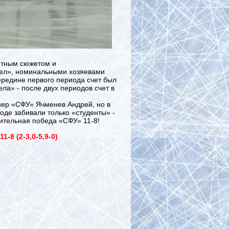
ятным сюжетом и
кел», номинальными хозяевами
ередине первого периода счет был
ла» - после двух периодов счет в
ер «СФУ» Ячменев Андрей, но в
иоде забивали только «студенты» -
вительная победа «СФУ» 11-8!
11-8 (2-3,0-5,9-0)