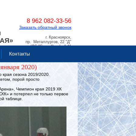
8 962 082-33-56
Заказать обратный звонок
Я
г. Красноярск,
РАЯ»
пр. Металлургов, 22 "Д"
(ДС "Сокол"), оф. 1.11
Контакты
января 2020)
края сезона 2019/2020.
жетом, порой просто
рена», Чемпион края 2019 ХК
СХК» и потерпел не только первое
ой таблице.