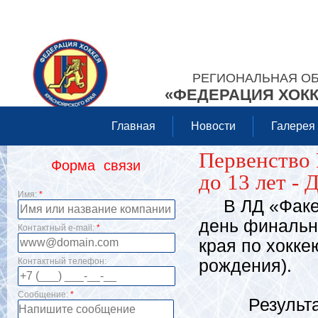
РЕГИОНАЛЬНАЯ О
«ФЕДЕРАЦИЯ ХОКК
Главная
Новости
Галерея
Первенство 
Форма связи
до 13 лет - 
Имя:
*
В ЛД «Факел»
день финальн
Контактный e-mail:
*
края по хокке
Контактный телефон:
рождения).
Сообщение:
*
Результаты 