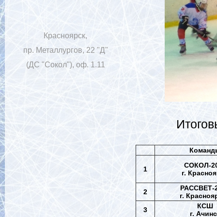
Красноярск,
пр. Металлургов, 22 "Д"
(ДС "Сокол"), оф. 1.11
Итоговые р
Команд
СОКОЛ-2
1
г. Красно
РАССВЕТ-
2
г. Красноя
КСШ
3
г. Ачинс