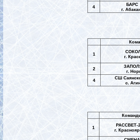
БАРС
4
г. Абака
Ком
СОКОЛ
1
г. Кра
ЗАПОЛ
2
г. Но
СШ
Саянск
4
с. Аги
Команд
РАССВЕТ-2
1
г. Красноя
СМЕНА