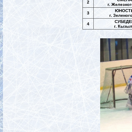
2
г. Железно
ЮНОСТ
3
г. Зеленог
СУБЕДЕ
4
г. Кызы