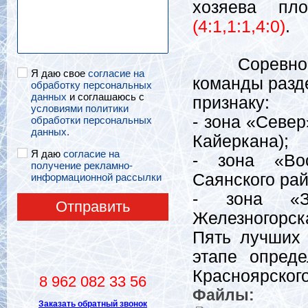
хозяева пл
(4:1,1:1,4:0)
.
Соревнован
Я даю свое
согласие на
команды разд
обработку персональных
данных
и соглашаюсь с
признаку:
условиями политики
- зона «Север
обработки персональных
данных.
Кайеркана);
Я даю
согласие на
- зона «Вос
получение рекламно-
Саянского рай
информационной рассылки
- зона «За
Отправить
Железногорска
Пять лучших 
этапе опреде
Красноярского
8 962 082 33 56
Файлы:
Заказать обратный звонок