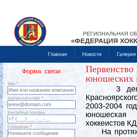
РЕГИОНАЛЬНАЯ О
«ФЕДЕРАЦИЯ ХОКК
Главная
Новости
Галерея
Первенство 
Форма связи
юношеских к
Имя:
*
3 декабря
Красноярског
Контактный e-mail:
*
2003-2004 го
Контактный телефон:
юношеская 
хоккеистов К
Сообщение:
*
На протяжен