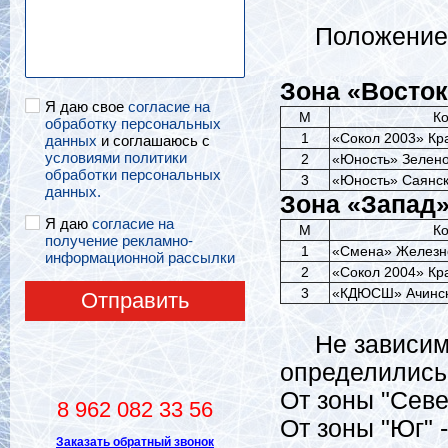
Положение к
Зона «Восток
Я даю свое
согласие на
М
К
обработку персональных
1
«Сокол 2003» Кр
данных
и соглашаюсь с
условиями политики
2
«Юность» Зелено
обработки персональных
3
«Юность» Саянск
данных.
Зона «Запад
Я даю
согласие на
М
К
получение рекламно-
1
«Смена» Железн
информационной рассылки
2
«Сокол 2004» Кр
3
«КДЮСШ» Ачинс
Отправить
Не зависимо 
определились
От зоны "Севе
8 962 082 33 56
От зоны "Юг" 
Заказать обратный звонок