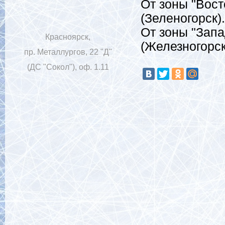
От зоны "Вост
(Зеленогорск).
От зоны "Запа
Красноярск,
(Железногорск
пр. Металлургов, 22 "Д"
(ДС "Сокол"), оф. 1.11