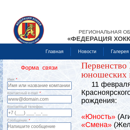
РЕГИОНАЛЬНАЯ О
«ФЕДЕРАЦИЯ ХОКК
Главная
Новости
Галерея
Первенство 
Форма связи
юношеских к
Имя:
*
11 февраля с
Красноярского
Контактный e-mail:
*
рождения:
Контактный телефон:
«Юность»
(Аг
Сообщение:
*
«Смена»
(Жел