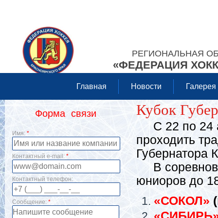
РЕГИОНАЛЬНАЯ О
«ФЕДЕРАЦИЯ ХОКК
Главная
Новости
Галерея
Кубок Губер
Форма связи
С 22 по 24 а
Имя:
*
проходить тр
Губернатора К
Контактный e-mail:
*
В соревнован
юниоров до 18
Контактный телефон:
«СОКОЛ»
(
Сообщение:
*
«СИБИРЬ