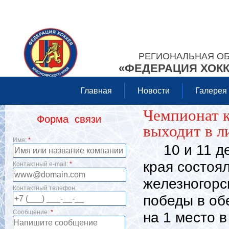
РЕГИОНАЛЬНАЯ О
«ФЕДЕРАЦИЯ ХОКК
Главная
Новости
Галерея
Чемпионат к
Форма связи
выходит в л
Имя:
*
10 и 11 дек
края состоял
Контактный e-mail:
*
железногорс
Контактный телефон:
победы в об
Сообщение:
*
на 1 место в