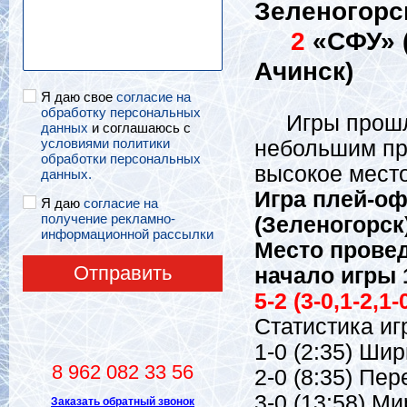
Зеленогорс
2
«СФУ» (
Ачинск)
Я даю свое
согласие на
обработку персональных
Игры прошли 
данных
и соглашаюсь с
условиями политики
небольшим пр
обработки персональных
высокое место
данных.
Игра плей-о
Я даю
согласие на
получение рекламно-
(Зеленогорск)
информационной рассылки
Место провед
Отправить
начало игры 
5-2 (3-0,1-2,1-
Статистика иг
1-0 (2:35) Ши
8 962 082 33 56
2-0 (8:35) Пер
3-0 (13:58) Ми
Заказать обратный звонок