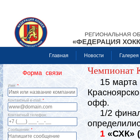
РЕГИОНАЛЬНАЯ О
«ФЕДЕРАЦИЯ ХОКК
Главная
Новости
Галерея
Чемпионат К
Форма связи
15 марта с
Имя:
*
Красноярског
офф.
Контактный e-mail:
*
1/2 финала 
Контактный телефон:
определилис
Сообщение:
*
1
«СХК» 