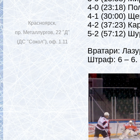
4-0 (23:18) П
4-1 (30:00) Щ
Красноярск,
4-2 (37:23) К
5-2 (57:12) Ш
пр. Металлургов, 22 "Д"
(ДС "Сокол"), оф. 1.11
Вратари: Лазу
Штраф: 6 – 6.