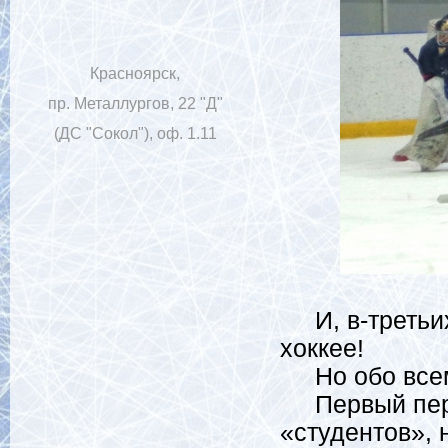
Красноярск,
пр. Металлургов, 22 "Д"
(ДС "Сокол"), оф. 1.11
И, в-третьих
хоккее!
Но обо всем 
Первый пери
«студентов», 