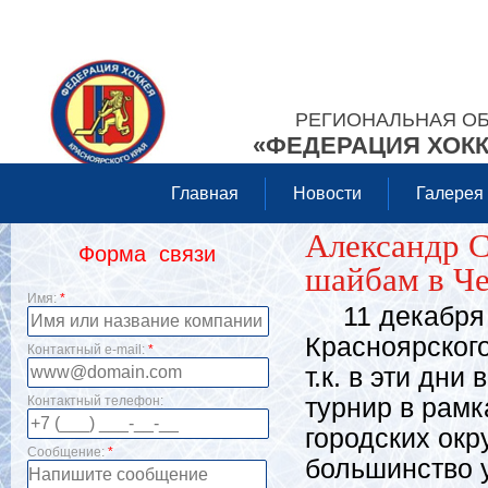
РЕГИОНАЛЬНАЯ О
«ФЕДЕРАЦИЯ ХОКК
Главная
Новости
Галерея
Александр С
Форма связи
шайбам в Че
Имя:
*
11 декабря с
Красноярского
Контактный e-mail:
*
т.к. в эти дни
Контактный телефон:
турнир в рамк
городских окр
Сообщение:
*
большинство у