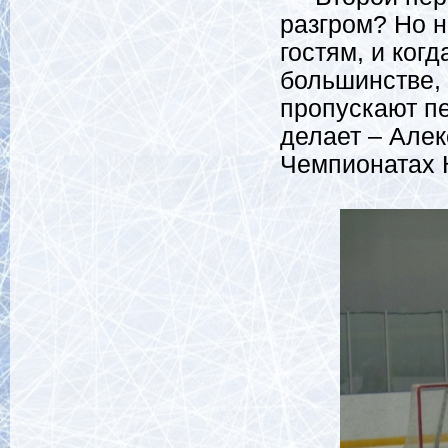
разгром?
Но н
гостям, и ког
большинстве, 
пропускают пе
делает – Але
Чемпионатах 