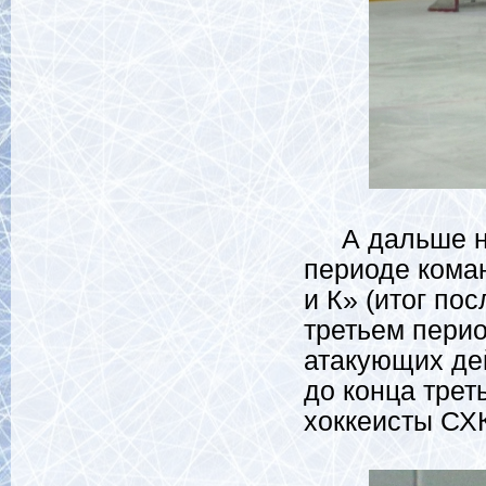
А дальше нач
периоде кома
и К» (итог пос
третьем перио
атакующих де
до конца трет
хоккеисты СХ