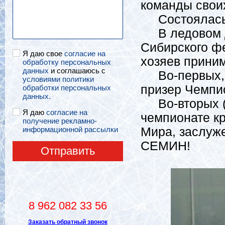
команды своих
Состоялась о
В ледовом дв
Сибирского фе
Я даю свое
согласие на
хозяев прини
обработку персональных
данных
и соглашаюсь с
Во-первых, в
условиями политики
призер Чемпио
обработки персональных
данных.
Во-вторых (а 
Я даю
согласие на
чемпионате к
получение рекламно-
информационной рассылки
Мира, заслуж
СЕМИН!
Отправить
8 962 082 33 56
Заказать обратный звонок