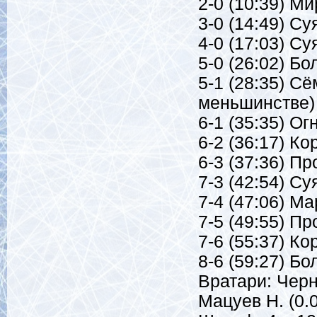
2-0 (10:39) Ми
3-0 (14:49) Су
4-0 (17:03) Су
5-0 (26:02) Бо
5-1 (28:35) Сё
меньшинстве)
6-1 (35:35) Ог
6-2 (36:17) К
6-3 (37:36) Пр
7-3 (42:54) Су
7-4 (47:06) М
7-5 (49:55) Пр
7-6 (55:37) К
8-6 (59:27) Бо
Вратари: Черн
Мацуев Н. (0.