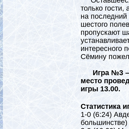
Оставшееся в
только гости, 
на последний 
шестого полев
пропускают ш
устанавливает
интересного п
Сёмину пожел
Игра №3 –
место провед
игры 13.00.
Статистика и
1-0 (6:24) Авд
большинстве)