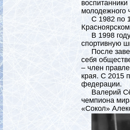
воспитанники
молодежного 
С 1982 по 19
Красноярском
В 1998 году 
спортивную шк
После завер
себя обществ
– член правл
края. С 2015 
федерации.
Валерий Сёми
чемпиона мира
«Сокол» Алек