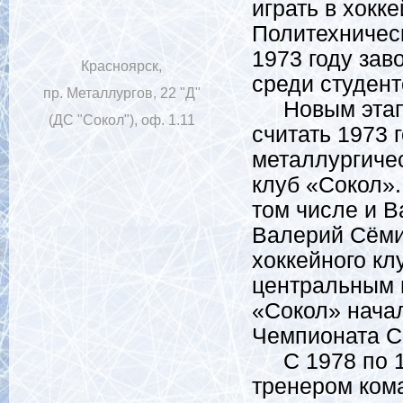
играть в хокк
Политехническ
1973 году за
Красноярск,
среди студент
пр. Металлургов, 22 "Д"
Новым этапом
(ДС "Сокол"), оф. 1.11
считать 1973 
металлургиче
клуб «Сокол».
том числе и 
Валерий Сёмин
хоккейного кл
центральным 
«Сокол» начал
Чемпионата С
С 1978 по 19
тренером кома