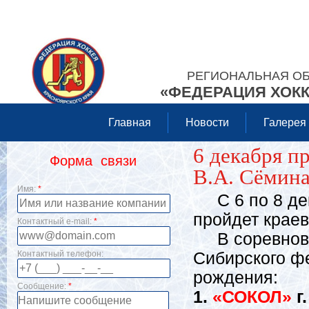
РЕГИОНАЛЬНАЯ О
«ФЕДЕРАЦИЯ ХОКК
Главная
Новости
Галерея
6 декабря п
Форма связи
В.А. Сёмин
Имя:
*
С 6 по 8 дек
пройдет краев
Контактный e-mail:
*
В соревнован
Контактный телефон:
Сибирского фе
рождения:
Сообщение:
*
1.
«СОКОЛ»
г