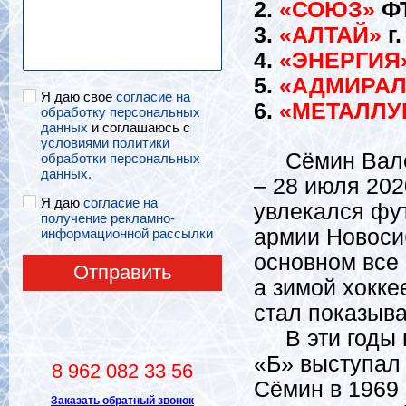
2.
«СОЮЗ»
ФТ
3.
«АЛТАЙ»
г.
4.
«ЭНЕРГИЯ
5.
«АДМИРАЛ
Я даю свое
согласие на
6.
«МЕТАЛЛУ
обработку персональных
данных
и соглашаюсь с
условиями политики
Сёмин Валери
обработки персональных
данных.
– 28 июля 202
Я даю
согласие на
увлекался фу
получение рекламно-
армии Новосиб
информационной рассылки
основном все
Отправить
а зимой хокке
стал показыва
В эти годы в
«Б» выступал
8 962 082 33 56
Сёмин в 1969 
Заказать обратный звонок