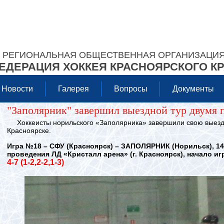
РЕГИОНАЛЬНАЯ ОБЩЕСТВЕННАЯ ОРГАНИЗАЦИ
ЕДЕРАЦИЯ ХОККЕЯ КРАСНОЯРСКОГО К
Новости
Галерея
Вопросы
Документы
"Заполярник" завершил выездной тур двумя 
Хоккеисты норильского «Заполярника» завершили свою выезд
Красноярске.
Игра №18 – СФУ (Красноярск) – ЗАПОЛЯРНИК (Норильск), 14
проведения ЛД «Кристалл арена» (г. Красноярск), начало игр
4-7 (1-2,2-2,1-3)