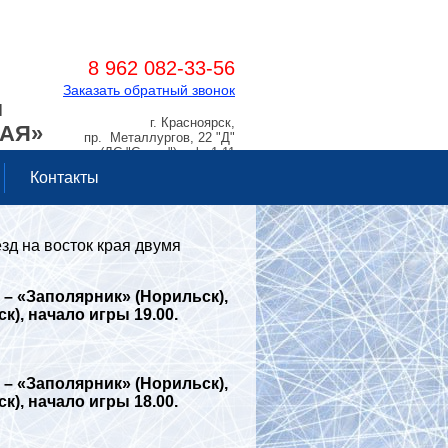
8 962 082-33-56
Заказать обратный звонок
Я
г. Красноярск,
РАЯ»
пр. Металлургов, 22 "Д"
(ДС "Сокол"), оф. 1.11
Контакты
д на восток края двумя
 – «Заполярник» (Норильск),
к), начало игры 19.00.
 – «Заполярник» (Норильск),
к), начало игры 18.00.