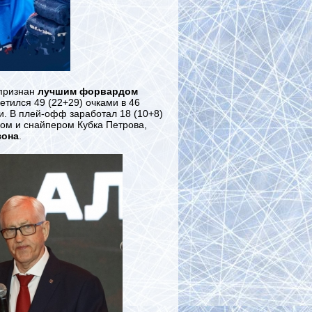
 признан
лучшим форвардом
етился 49 (22+29) очками в 46
и. В плей-офф заработал 18 (10+8)
ром и снайпером Кубка Петрова,
зона
.