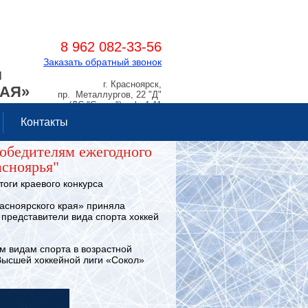
8 962 082-33-56
Заказать обратный звонок
Я
г. Красноярск,
РАЯ»
пр. Металлургов, 22 "Д"
(ДС "Сокол"), оф. 1.11
Контакты
победителям ежегодного
асноярья"
оги краевого конкурса
асноярского края» приняла
 представители вида спорта хоккей
 видам спорта в возрастной
Высшей хоккейной лиги «Сокол»