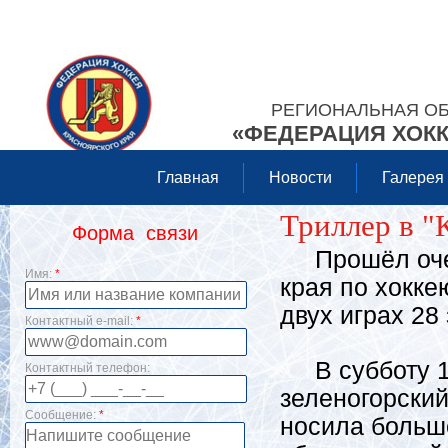
РЕГИОНАЛЬНАЯ О
«ФЕДЕРАЦИЯ ХОКК
Главная
Новости
Галерея
Триллер в "
Форма связи
Прошёл очер
Имя:
*
края по хокке
двух играх 2
Контактный e-mail:
*
В субботу 16
Контактный телефон:
зеленогорски
Сообщение:
*
носила больше