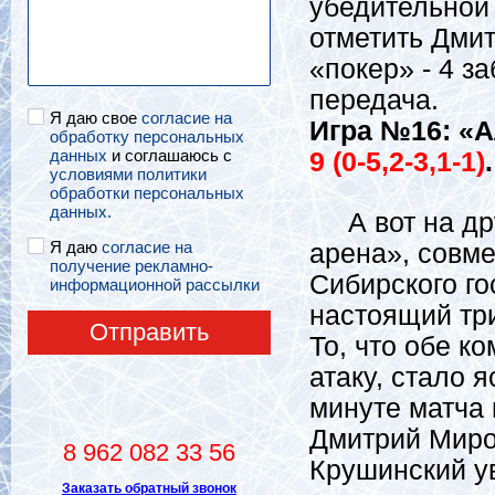
убедительной
отметить Дмит
«покер» - 4 
передача.
Я даю свое
согласие на
Игра №16: «А
обработку персональных
данных
и соглашаюсь с
9 (0-5,2-3,1-1)
.
условиями политики
обработки персональных
данных.
А вот на дру
Я даю
согласие на
арена», совм
получение рекламно-
Сибирского го
информационной рассылки
настоящий тр
Отправить
То, что обе к
атаку, стало 
минуте матча
Дмитрий Миро
8 962 082 33 56
Крушинский у
Заказать обратный звонок