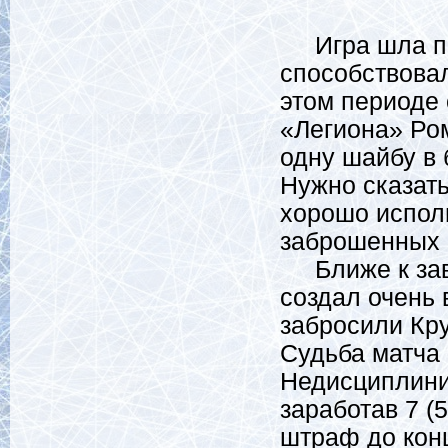
Игра шла поч
способствова
этом периоде 
«Легиона» Ро
одну шайбу в 
Нужно сказать
хорошо испол
заброшенных 
Ближе к заве
создал очень
забросили Кру
Судьба матча
Недисциплини
заработав 7 
штраф до конц