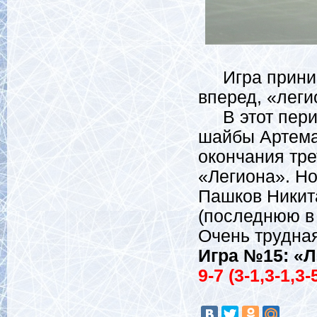
Игра принима
вперед, «леги
В этот перио
шайбы Артема
окончания тре
«Легиона». Но
Пашков Никита
(последнюю в 
Очень трудная
Игра №15: «Л
9-7 (3-1,3-1,3-