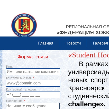
РЕГИОНАЛЬНАЯ О
«ФЕДЕРАЦИЯ ХОКК
Главная
Новости
Галерея
«Student Hoc
Форма связи
В рамках п
Имя:
*
универсиады
новых спорт
Контактный e-mail:
*
Краснояр
Контактный телефон:
студенчески
Сообщение:
*
challenge».