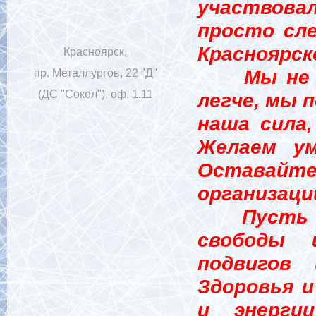
участвова
просто сле
Красноярск
Красноярск,
Мы не жд
пр. Металлургов, 22 "Д"
(ДС "Сокол"), оф. 1.11
легче, мы 
наша сила
Желаем ум
Оставайте
организации
Пусть сл
свободы 
подвигов 
Здоровья и
и энерги