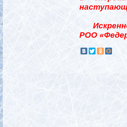
наступающ
Искренне
РОО «Федер