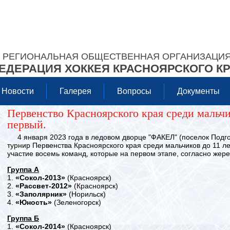
РЕГИОНАЛЬНАЯ ОБЩЕСТВЕННАЯ ОРГАНИЗАЦИ
ЕДЕРАЦИЯ ХОККЕЯ КРАСНОЯРСКОГО К
Новости
Галерея
Вопросы
Документы
Первенство Красноярского края среди мальчик
первый.
4 января 2023 года в ледовом дворце "ФАКЕЛ" (поселок Подг
турнир Первенства Красноярского края среди мальчиков до 11 ле
участие восемь команд, которые на первом этапе, согласно жер
Группа А
1.
«Сокол-2013»
(Красноярск)
2.
«Рассвет-2012»
(Красноярск)
3.
«Заполярник»
(Норильск)
4.
«Юность»
(Зеленогорск)
Группа Б
1.
«Сокол-2014»
(Красноярск)