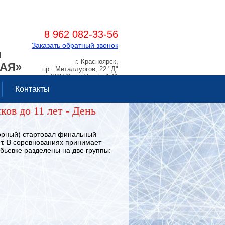
8 962 082-33-56
Заказать обратный звонок
Я
г. Красноярск,
РАЯ»
пр. Металлургов, 22 "Д"
(ДС "Сокол"), оф. 1.11
Контакты
ов до 11 лет - День
орный) стартовал финальный
т.
В соревнованиях принимает
ебьевке разделены на две группы: