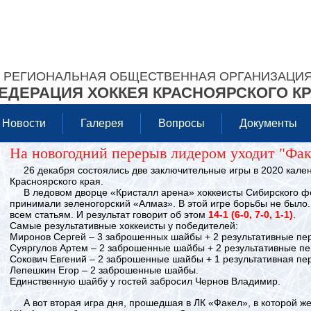
РЕГИОНАЛЬНАЯ ОБЩЕСТВЕННАЯ ОРГАНИЗАЦИ
ЕДЕРАЦИЯ ХОККЕЯ КРАСНОЯРСКОГО К
Новости
Галерея
Вопросы
Документы
На новогодний перерыв лидером уходит "Фак
26 декабря состоялись две заключительные игры в 2020 кале
Красноярского края.
В ледовом дворце «Кристалл арена» хоккеисты Сибирского фе
принимали зеленогорский «Алмаз». В этой игре борьбы не было.
всем статьям. И результат говорит об этом
14-1 (6-0, 7-0, 1-1)
.
Самые результативные хоккеисты у победителей:
Миронов Сергей – 3 заброшенных шайбы + 2 результативные пе
Суяргулов Артем – 2 заброшенные шайбы + 2 результативные пе
Сокович Евгений – 2 заброшенные шайбы + 1 результативная пе
Лепешкин Егор – 2 заброшенные шайбы.
Единственную шайбу у гостей забросил Чернов Владимир.
А вот вторая игра дня, прошедшая в ЛК «Факел», в которой ж