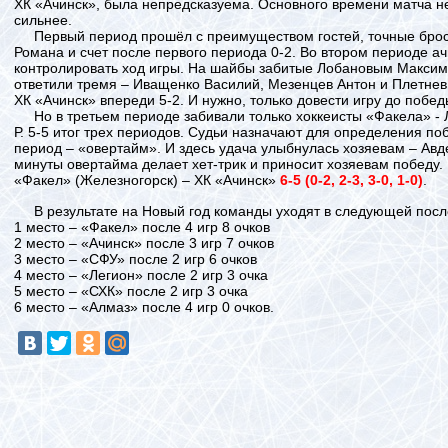
ХК «Ачинск», была непредсказуема. Основного времени матча не 
сильнее.
Первый период прошёл с преимуществом гостей, точные брос
Романа и счет после первого периода 0-2.
Во втором периоде ач
контролировать ход игры. На шайбы забитые Лобановым Макси
ответили тремя – Иващенко Василий, Мезенцев Антон и Плетнев
ХК «Ачинск» впереди 5-2. И нужно, только довести игру до побед
Но в третьем периоде забивали только хоккеисты «Факела» - Л
Р. 5-5 итог трех периодов. Судьи назначают для определения п
период – «овертайм».
И здесь удача улыбнулась хозяевам – Авд
минуты овертайма делает хет-трик и приносит хозяевам победу.
«Факел» (Железногорск) – ХК «Ачинск»
6-5 (0-2, 2-3, 3-0, 1-0)
.
В результате на Новый год команды уходят в следующей посл
1 место – «Факел» после 4 игр 8 очков
2 место – «Ачинск» после 3 игр 7 очков
3 место – «СФУ» после 2 игр 6 очков
4 место – «Легион» после 2 игр 3 очка
5 место – «СХК» после 2 игр 3 очка
6 место – «Алмаз» после 4 игр 0 очков.