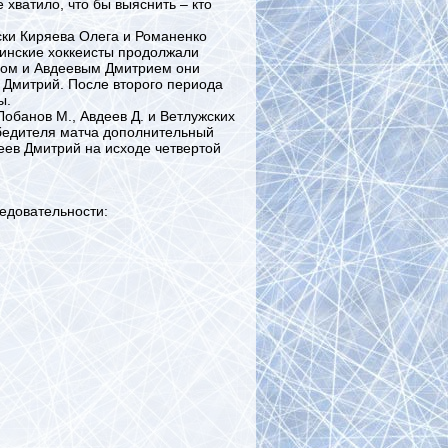
хватило, что бы выяснить – кто
ки Киряева Олега и Романенко
инские хоккеисты продолжали
мом и Авдеевым Дмитрием они
 Дмитрий. После второго периода
ы.
обанов М., Авдеев Д. и Ветлужских
обедителя матча дополнительный
еев Дмитрий на исходе четвертой
едовательности: