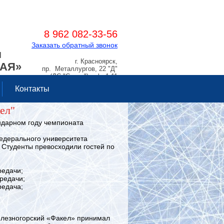
8 962 082-33-56
Заказать обратный звонок
Я
г. Красноярск,
РАЯ»
пр. Металлургов, 22 "Д"
(ДС "Сокол"), оф. 1.11
Контакты
ел"
ндарном году чемпионата
дерального университета
 Студенты превосходили гостей по
редачи;
редачи;
редача;
елезногорский «Факел» принимал