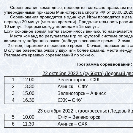
Соревнования командные, проводятся согласно правилам по в
утвержденными приказом Министерства спорта РФ от 20.08.2020 
Соревнования проводятся в один круг. Игры проводятся в два
периода 20 минут (чистого времени). Продолжительность разми
10 минут. Перерыв между периодами 15 минуты.
Если основное время матча закончилось вничью, то назначается
Места команд по результатам игр по круговой системе опред
количеству набранных очков (победа в основное время – 3 очка
– 2 очков, поражение в основное время – 0 очков, поражение в 
В случае равенства очков у двух или более команд, места межд
Регламента краевых соревнований по хоккею.
Программа соревнований:
22 октября 2022 г. (суббота) Ледовый 
1
12.00
Зеленогорск – СХК
2
13.30
Ачинск – СФУ
3
15.00
Зеленогорск – Ачинск
4
16.30
СХК – СФУ
23 октября 2022 г. (воскресенье) Ледовы
5
10.00
СФУ – Зеленогорск
6
11.30
Ачинск – СХК