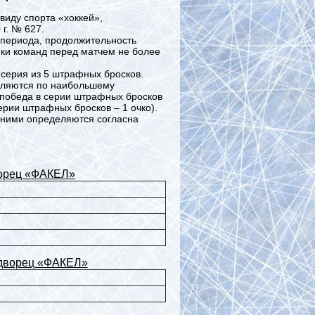
иду спорта «хоккей»,
г. № 627.
 периода, продолжительность
нки команд перед матчем не более
 серия из 5 штрафных бросков.
еляются по наибольшему
, победа в серии штрафных бросков
серии штрафных бросков – 1 очко).
у ними определяются согласна
дворец «ФАКЕЛ»
й дворец «ФАКЕЛ»