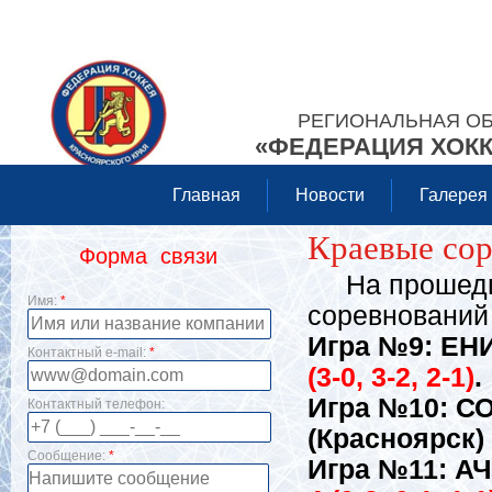
РЕГИОНАЛЬНАЯ О
«ФЕДЕРАЦИЯ ХОКК
Главная
Новости
Галерея
Краевые сор
Форма связи
На прошедше
Имя:
*
соревнований 
Игра №9: ЕНИ
Контактный e-mail:
*
(3-0, 3-2, 2-1)
.
Игра №10: СО
Контактный телефон:
(Красноярск)
Сообщение:
*
Игра №11: АЧ