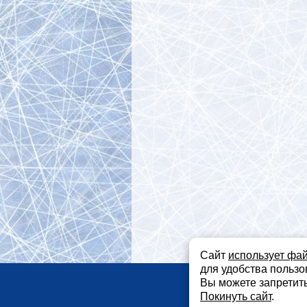
Сайт
использует фа
для удобства пользо
Регион
Вы можете запретить
Покинуть сайт
.
Не являетс