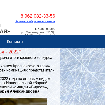
8 962 082-33-56
Заказать обратный звонок
Я
г. Красноярск,
РАЯ»
пр. Металлургов, 22 "Д"
(ДС "Сокол"), оф. 1.11
Контакты
я - 2022"
ела итоги краевого конкурса
оккея Красноярского края»
ырех номинациях представители
2022 года по игровым видам
грок Национальной сборной
женской команды «Бирюса»,
Дарья Александровна
.