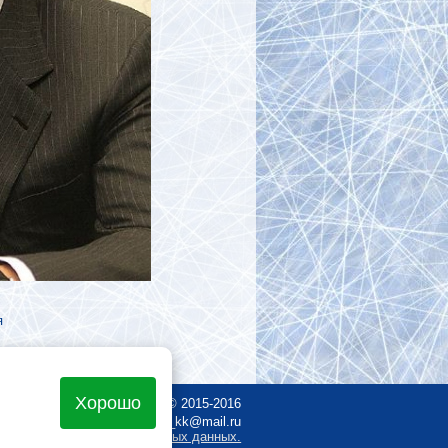
я
Хорошо
ая",
хоккей-красноярск.рф
©
2015-2016
8 (391) 251-03-36
| e-mail: fh_kk@mail.ru
ие на обработку персональных данных.