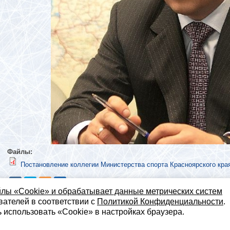
Файлы:
Постановление коллегии Министерства спорта Красноярского кра
йлы «Сookie» и обрабатывает данные метрических систем
вателей в соответствии с
Политикой Конфиденциальности
.
альная Общественная Организация "Федерация Хоккея Красноярского Кр
 использовать «Сookie» в настройках браузера.
660021, г. Красноярск, ул. 9 мая, 74 (Арена Север), оф.207, тел. 
я публичной офертой.
Политика обработки персональных данных.
Соглас