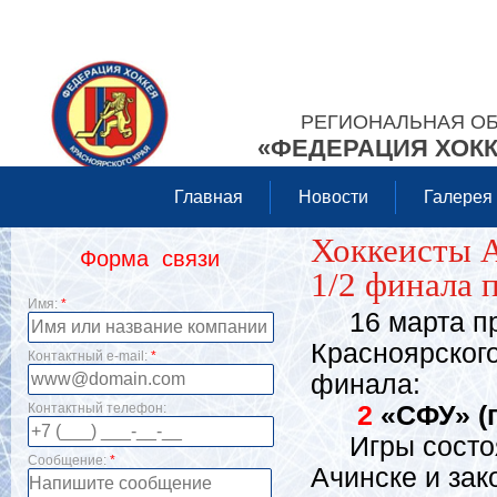
РЕГИОНАЛЬНАЯ О
«ФЕДЕРАЦИЯ ХОКК
Главная
Новости
Галерея
Хоккеисты А
Форма связи
1/2 финала 
Имя:
*
16 марта пр
Красноярского
Контактный e-mail:
*
финала:
Контактный телефон:
2
«СФУ» (г
Игры состоя
Сообщение:
*
Ачинске и зак