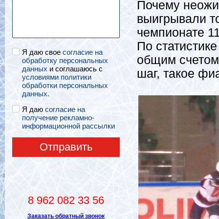
Почему неожид
выигрывали то
чемпионате 11
По статистик
Я даю свое
согласие на
общим счетом 
обработку персональных
данных
и соглашаюсь с
шаг, такое фи
условиями политики
обработки персональных
данных.
Я даю
согласие на
получение рекламно-
информационной рассылки
Отправить
8 962 082 33 56
Заказать обратный звонок