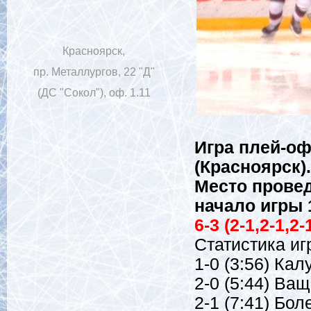
Красноярск,
пр. Металлургов, 22 "Д"
(ДС "Сокол"), оф. 1.11
Игра плей-оф
(Красноярск).
Место провед
начало игры 
6-3 (2-1,2-1,2-
Статистика иг
1-0 (3:56) Кал
2-0 (5:44) Ва
2-1 (7:41) Бол