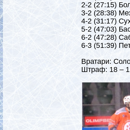
2-2 (27:15) Б
3-2 (28:38) М
4-2 (31:17) Су
5-2 (47:03) Ба
6-2 (47:28) С
6-3 (51:39) Пе
Вратари: Соло
Штраф: 18 – 1