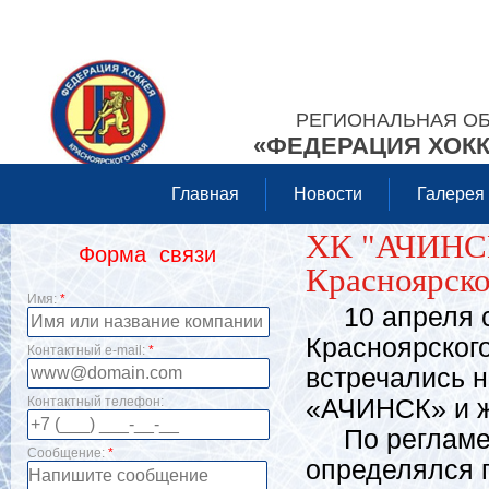
РЕГИОНАЛЬНАЯ О
«ФЕДЕРАЦИЯ ХОКК
Главная
Новости
Галерея
ХК "АЧИНСК
Форма связи
Красноярско
Имя:
*
10 апреля со
Красноярского
Контактный e-mail:
*
встречались 
Контактный телефон:
«АЧИНСК» и ж
По регламент
Сообщение:
*
определялся п