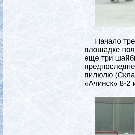
Начало треть
площадке пол
еще три шайб
предпоследней
пилюлю (Скла
«Ачинск» 8-2