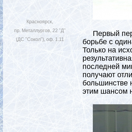
Красноярск,
пр. Металлургов, 22 "Д"
Первый пери
(ДС "Сокол"), оф. 1.11
борьбе с оди
Только на исх
результативна
последней ми
получают отли
большинстве н
этим шансом 