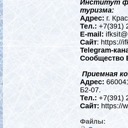
Институт фи
туризма:
Адрес:
г. Крас
Тел
.:
+7(391) 
Е
-mail:
ifksit@
Сайт
:
https://i
Telegram-
кан
Сообщество 
Приемная ко
Адрес:
660041
Б2-07.
Тел.:
+7(391) 
Сайт:
https://
Файлы: