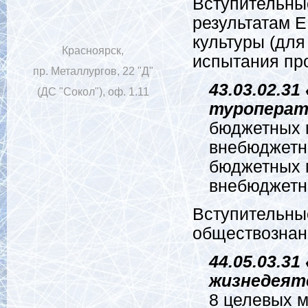
Вступительные
результатам Е
культуры (дл
Красноярск,
испытания пр
пр. Металлургов, 22 "Д"
43.03.02.3
(ДС "Сокол"), оф. 1.11
туроперат
бюджетных м
внебюджетн
бюджетных м
внебюджетн
Вступительные
обществознан
44.05.03.31
жизнедеят
8 целевых м