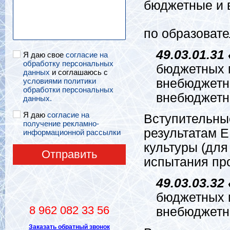
бюджетные и 
по образоват
49.03.01.3
Я даю свое
согласие на
обработку персональных
бюджетных м
данных
и соглашаюсь с
условиями политики
внебюджетн
обработки персональных
внебюджетн
данных.
Я даю
согласие на
Вступительные
получение рекламно-
результатам Е
информационной рассылки
культуры (дл
Отправить
испытания пр
49.03.03.3
бюджетных м
8 962 082 33 56
внебюджетн
Заказать обратный звонок