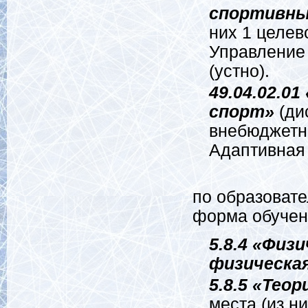
спортивны
них 1 целев
Управление
(устно).
49.04.02.01
спорт»
(ди
внебюджетн
Адаптивная 
по образоват
форма обучен
5.8.4 «Физ
физическа
5.8.5 «Тео
места (из н