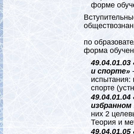
форме обуч
Вступительные
обществознани
по образоват
форма обучен
49.04.01.0
и спорте»
испытания: 
спорте (устн
49.04.01.04
избранном
них 2 целев
Теория и ме
49.04.01.05