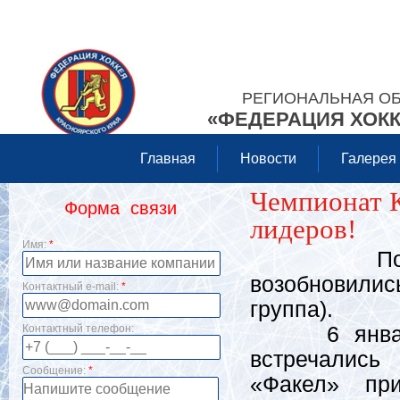
РЕГИОНАЛЬНАЯ О
«ФЕДЕРАЦИЯ ХОКК
Главная
Новости
Галерея
Чемпионат К
Форма связи
лидеров!
Имя:
*
После не
возобновилис
Контактный e-mail:
*
группа).
Контактный телефон:
6 января в
встречались
Сообщение:
*
«Факел» пр