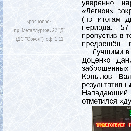
уверенно на
«Легион» сок
(по итогам д
Красноярск,
периода.
57
пр. Металлургов, 22 "Д"
пропустив в т
(ДС "Сокол"), оф. 1.11
предрешён – 
Лучшими в к
Доценко Дан
заброшенных 
Копылов Ва
результативны
Нападающий
отметился «д