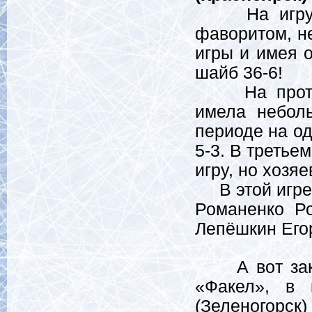
На игру в 
фаворитом, не
игры и имея 
шайб 36-6!
На протяже
имела небол
периоде на од
5-3. В третье
игру, но хозя
В этой игре 
Романенко Ро
Лепёшкин Его
А вот заклю
«Факел», в 
(Зеленогорс