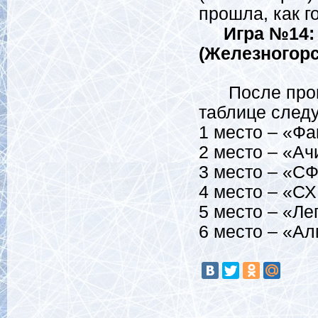
прошла, как г
Игра №14:
(Железногорс
После проше
таблице след
1 место – «Фа
2 место – «Ач
3 место – «СФ
4 место – «СХ
5 место – «Ле
6 место – «Ал