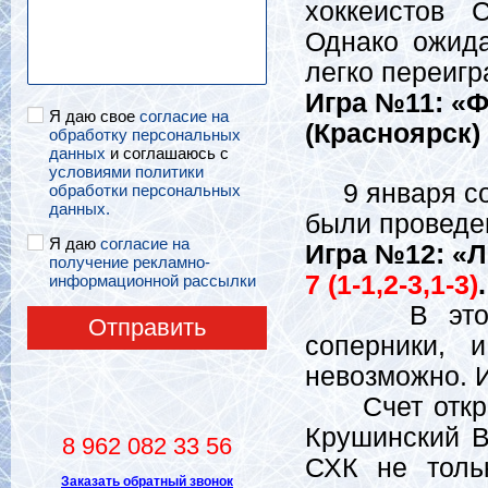
хоккеистов С
Однако ожида
легко переигр
Игра №11: «Ф
Я даю свое
согласие на
(Красноярск)
обработку персональных
данных
и соглашаюсь с
условиями политики
9 января сос
обработки персональных
данных.
были проведе
Я даю
согласие на
Игра №12: «Л
получение рекламно-
7 (1-1,2-3,1-3)
.
информационной рассылки
В этой игр
Отправить
соперники, 
невозможно. И
Счет открыл
Крушинский В
8 962 082 33 56
СХК не толь
Заказать обратный звонок