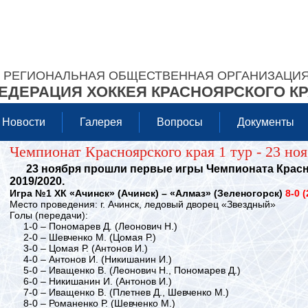
РЕГИОНАЛЬНАЯ ОБЩЕСТВЕННАЯ ОРГАНИЗАЦИ
ЕДЕРАЦИЯ ХОККЕЯ КРАСНОЯРСКОГО К
Новости
Галерея
Вопросы
Документы
Чемпионат Красноярского края 1 тур - 23 ноя
23 ноября прошли первые игры Чемпионата Красно
2019/2020.
Игра №1 ХК «Ачинск» (Ачинск) – «Алмаз» (Зеленогорск)
8-0 (
Место проведения: г. Ачинск, ледовый дворец «Звездный»
Голы (передачи):
1-0 – Пономарев Д. (Леонович Н.)
2-0 – Шевченко М. (Цомая Р.)
3-0 – Цомая Р. (Антонов И.)
4-0
–
Антонов И. (Никишанин И.)
5-0 – Иващенко В. (Леонович Н., Пономарев Д.)
6-0 – Никишанин И. (Антонов И.)
7-0 – Иващенко В. (Плетнев Д., Шевченко М.)
8-0 – Романенко Р. (Шевченко М.)